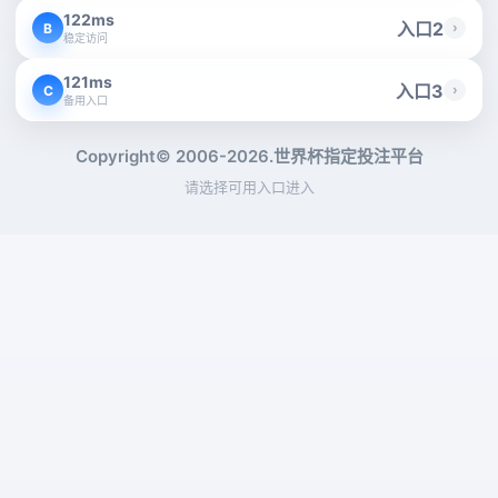
122ms
入口2
›
B
稳定访问
121ms
入口3
›
C
备用入口
Copyright© 2006-2026.世界杯指定投注平台
请选择可用入口进入